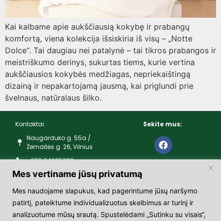
Kai kalbame apie aukščiausią kokybę ir prabangų
komfortą, viena kolekcija išsiskiria iš visų – „Notte
Dolce“. Tai daugiau nei patalynė – tai tikros prabangos ir
meistriškumo derinys, sukurtas tiems, kurie vertina
aukščiausios kokybės medžiagas, nepriekaištingą
dizainą ir nepakartojamą jausmą, kai priglundi prie
švelnaus, natūralaus šilko.
Kontaktai:
Sekite mus:
Naugarduko g. 55a /
Žemaitės g. 26, Vilnius
+370 64035039
Mes vertiname jūsų privatumą
Darbo laikas:
Mes naudojame slapukus, kad pagerintume jūsų naršymo
I – V 10:00 – 19:00
patirtį, pateiktume individualizuotus skelbimus ar turinį ir
VI – 10:00 – 16:00
analizuotume mūsų srautą. Spustelėdami „Sutinku su visais“,