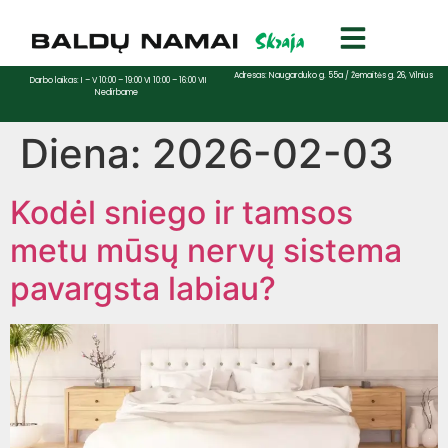
Adresas: Naugarduko g. 55a / Žemaitės g. 26, Vilnius
Darbo laikas: I – V 10:00 – 19:00 VI 10:00 – 16:00 VII
Nedirbame
Diena:
2026-02-03
Kodėl sniego ir tamsos
metu mūsų nervų sistema
pavargsta labiau?