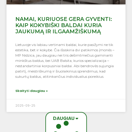
NAMAI, KURIUOSE GERA GYVENTI:
KAIP KOKYBIŠKI BALDAI KURIA
JAUKUMĄ IR ILGAAMŽIŠKUMĄ
Lietuvoje vis labiau vertinami baldai, kurie pasižymi ne tik
estetika, bet ir kokybe. Čia išsiskiria dvi patikimos įmonės –
MP Nidzica, jau daugiau nei tris dešimtmečius gaminanti
minkštus baldus, bei UAB Balsita, kurios specializacija –
nestandartiniai korpusiniai baldai. Abi bendrovės sujungia
patirtį, meistriškumą ir šiuolaikinius sprendimus, kad
sukurtų baldus, atitinkančius individualius poreikius.
Skaityti daugiau »
2025-09-25
DAUGIAU