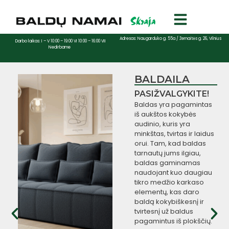
Adresas: Naugarduko g. 55a / Žemaitės g. 26, Vilnius
Darbo laikas: I – V 10:00 – 19:00 VI 10:00 – 16:00 VII
Nedirbame
BALSITA
KAMPINĖ SOFA-
LOVA
funkcionali kampinė
sofa, sukurta mažoms
erdvėms. Nedidelis
kampas, modernus
dizainas ir patogi
miegama funkcija
leidžia suderinti stilių ir
praktiškumą viename
balde.
Daugiau
informacijos: