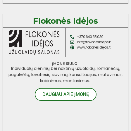
Flokonės Idėjos
+370 640 35 039
info@flokonesidejos.lt
www.flokonesidejos.lt
ĮMONĖ SIŪLO :
Individualų dieninių bei naktinių užuolaidų, romanečių,
pagalvėlių, lovatiesių siuvimą, konsultacijas, matavimus,
kabinimus, montavimus.
DAUGIAU APIE ĮMONĘ