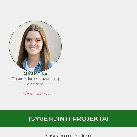
AUGUSTINA
Flokonės idėjos – užuolaidų
dizainerė
+37064035039
ĮGYVENDINTI PROJEKTAI
Pasisemkite įdėjų