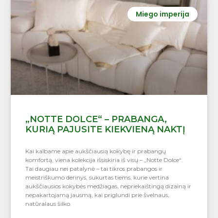
Miego imperija
„NOTTE DOLCE“ – PRABANGA,
KURIĄ PAJUSITE KIEKVIENĄ NAKTĮ
Kai kalbame apie aukščiausią kokybę ir prabangų
komfortą, viena kolekcija išsiskiria iš visų – „Notte Dolce“.
Tai daugiau nei patalynė – tai tikros prabangos ir
meistriškumo derinys, sukurtas tiems, kurie vertina
aukščiausios kokybės medžiagas, nepriekaištingą dizainą ir
nepakartojamą jausmą, kai priglundi prie švelnaus,
natūralaus šilko.