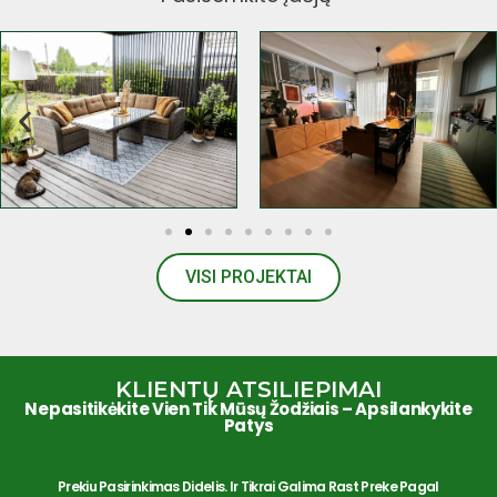
VISI PROJEKTAI
KLIENTŲ ATSILIEPIMAI
Nepasitikėkite Vien Tik Mūsų Žodžiais – Apsilankykite
Patys
nkti.
Prekiu Pasirinkimas Didelis. Ir Tikrai Galima Rast Preke Pagal