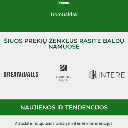
Kisene.
A
Nem
Romualdas
ŠIUOS PREKIŲ ŽENKLUS RASITE BALDŲ
NAMUOSE
NAUJIENOS IR TENDENCIJOS
Atraskite naujausias baldų ir interjero tendencijas,