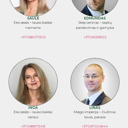
SAULĖ
EDMUNDAS
Eko sesės – lauko baldai
Step centras – laiptų
namams
pardavimas ir gamyba
+37068071303
+37061255922
INGA
LINAS
Eko sesės – lauko baldai
Miego imperija – čiužiniai,
verslui
lovos, patalai
+37068873415
+37067024844