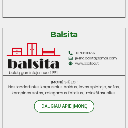
Balsita
+37061113292
jelena.balsita@gmail.com
www.bbaldai.lt
ĮMONĖ SIŪLO :
Nestandartinius korpusinius baldus, lovas spintoje, sofas,
kampines sofas, miegamus fotelius, minkštasuolius.
DAUGIAU APIE ĮMONĘ