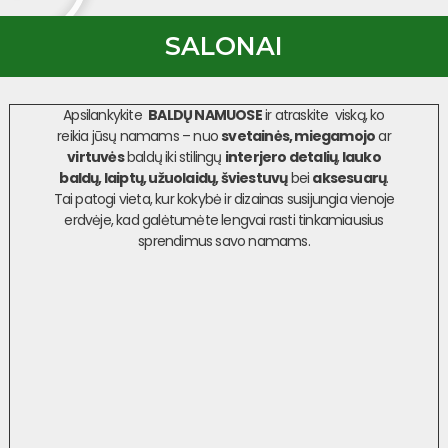
SALONAI
Apsilankykite
BALDŲ NAMUOSE
ir atraskite viską, ko
reikia jūsų namams – nuo
svetainės, miegamojo
ar
virtuvės
baldų iki stilingų
interjero detalių
,
lauko
baldų, laiptų, užuolaidų, šviestuvų
bei
aksesuarų
.
Tai patogi vieta, kur kokybė ir dizainas susijungia vienoje
erdvėje, kad galėtumėte lengvai rasti tinkamiausius
sprendimus savo namams.