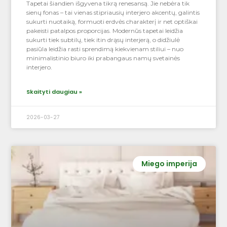
Tapetai šiandien išgyvena tikrą renesansą. Jie nebėra tik
sienų fonas – tai vienas stipriausių interjero akcentų, galintis
sukurti nuotaiką, formuoti erdvės charakterį ir net optiškai
pakeisti patalpos proporcijas. Modernūs tapetai leidžia
sukurti tiek subtilų, tiek itin drąsų interjerą, o didžiulė
pasiūla leidžia rasti sprendimą kiekvienam stiliui – nuo
minimalistinio biuro iki prabangaus namų svetainės
interjero.
Skaityti daugiau »
2026-03-27
Miego imperija