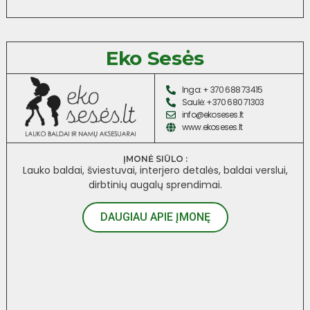
Eko Sesės
Inga: + 370 688 73415
Saulė: +370 680 71303
info@ekoseses.lt
www.ekoseses.lt
ĮMONĖ SIŪLO :
Lauko baldai, šviestuvai, interjero detalės, baldai verslui,
dirbtinių augalų sprendimai.
DAUGIAU APIE ĮMONĘ