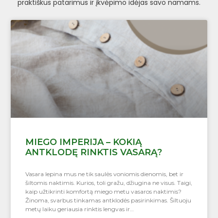
praktiškus patarimus ir įkvėpimo idėjas savo namams.
MIEGO IMPERIJA – KOKIĄ
ANTKLODĘ RINKTIS VASARĄ?
Vasara lepina mus ne tik saulės voniomis dienomis, bet ir
šiltomis naktimis. Kurios, toli gražu, džiugina ne visus. Taigi,
kaip užtikrinti komfortą miego metu vasaros naktimis?
Žinoma, svarbus tinkamas antklodės pasirinkimas. Šiltuoju
metų laiku geriausia rinktis lengvas ir…