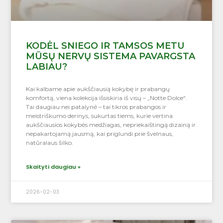
KODĖL SNIEGO IR TAMSOS METU
MŪSŲ NERVŲ SISTEMA PAVARGSTA
LABIAU?
Kai kalbame apie aukščiausią kokybę ir prabangų
komfortą, viena kolekcija išsiskiria iš visų – „Notte Dolce“.
Tai daugiau nei patalynė – tai tikros prabangos ir
meistriškumo derinys, sukurtas tiems, kurie vertina
aukščiausios kokybės medžiagas, nepriekaištingą dizainą ir
nepakartojamą jausmą, kai priglundi prie švelnaus,
natūralaus šilko.
Skaityti daugiau »
2026-02-03