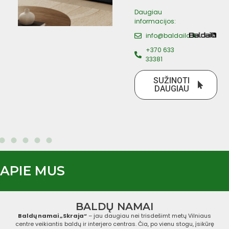
jelena.balsita@gmail.c
+37061113292
SUŽINOTI
DAUGIAU
APIE MUS
BALDŲ NAMAI
Baldų namai „Skraja“
– jau daugiau nei trisdešimt metų Vilniaus
centre veikiantis baldų ir interjero centras. Čia, po vienu stogu, įsikūrę