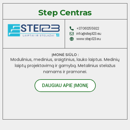
Step Centras
+37061255922
info@step123.eu
www.step123.eu
ĮMONĖ SIŪLO :
Modulinius, medinius, sraigtinius, lauko laiptus. Medinių
laiptų projektavimą ir gamybą. Metalinius stelažus
namams ir pramonei.
DAUGIAU APIE ĮMONĘ