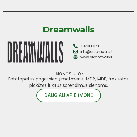
Dreamwalls
+37068371801
info@dreamwalls.lt
www.dreamwalls.lt
ĮMONĖ SIŪLO :
Fototapetus pagal sienų matmenis, MDP, MDF, frezuotas
plokštės ir kitus sprendimus sienoms.
DAUGIAU APIE ĮMONĘ