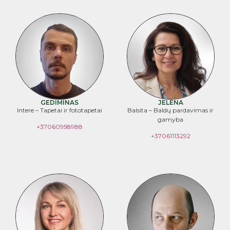
GEDIMINAS
JELENA
Intere – Tapetai ir fototapetai
Balsita – Baldų pardavimas ir
gamyba
+37060958988
+37061113292