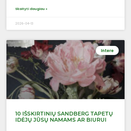
Skaityti daugiau »
2026-04-13
Intere
10 IŠSKIRTINIŲ SANDBERG TAPETŲ
IDĖJŲ JŪSŲ NAMAMS AR BIURUI