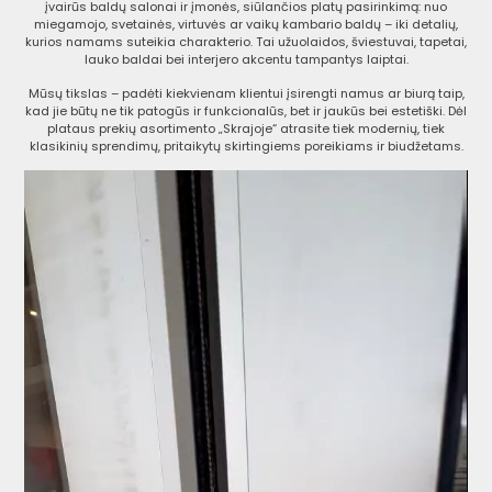
įvairūs baldų salonai ir įmonės, siūlančios platų pasirinkimą: nuo
miegamojo, svetainės, virtuvės ar vaikų kambario baldų – iki detalių,
kurios namams suteikia charakterio. Tai užuolaidos, šviestuvai, tapetai,
lauko baldai bei interjero akcentu tampantys laiptai.
Mūsų tikslas – padėti kiekvienam klientui įsirengti namus ar biurą taip,
kad jie būtų ne tik patogūs ir funkcionalūs, bet ir jaukūs bei estetiški. Dėl
plataus prekių asortimento „Skrajoje“ atrasite tiek modernių, tiek
klasikinių sprendimų, pritaikytų skirtingiems poreikiams ir biudžetams.