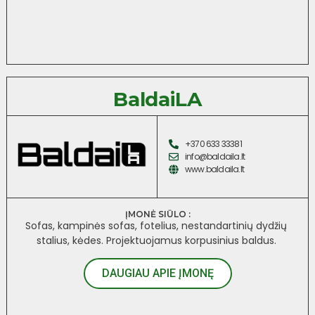
BaldaiLA
+370 633 33381
info@baldaila.lt
www.baldaila.lt
ĮMONĖ SIŪLO :
Sofas, kampinės sofas, fotelius, nestandartinių dydžių
stalius, kėdes. Projektuojamus korpusinius baldus.
DAUGIAU APIE ĮMONĘ