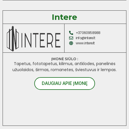
Intere
+37060958988
info@intere.lt
www.intere.lt
ĮMONĖ SIŪLO :
Tapetus, fototapetus, kilimus, antklodes, panelinės
užuolaidos, širmas, romanetes, šviestuvus ir lempas.
DAUGIAU APIE ĮMONĘ