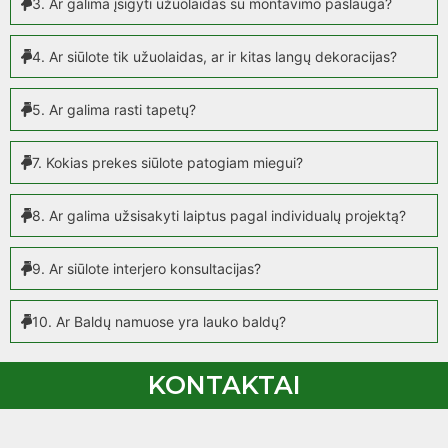
3. Ar galima įsigyti užuolaidas su montavimo paslauga?
4. Ar siūlote tik užuolaidas, ar ir kitas langų dekoracijas?
5. Ar galima rasti tapetų?
7. Kokias prekes siūlote patogiam miegui?
8. Ar galima užsisakyti laiptus pagal individualų projektą?
9. Ar siūlote interjero konsultacijas?
10. Ar Baldų namuose yra lauko baldų?
KONTAKTAI