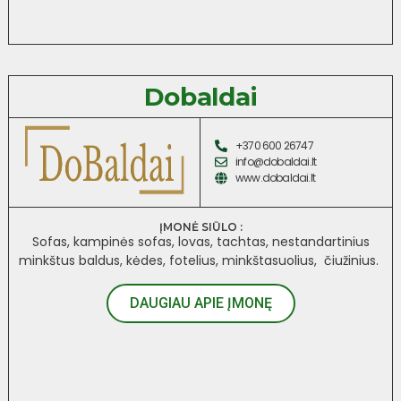
Dobaldai
+370 600 26747
info@dobaldai.lt
www.dobaldai.lt
ĮMONĖ SIŪLO :
Sofas, kampinės sofas, lovas, tachtas, nestandartinius
minkštus baldus, kėdes, fotelius, minkštasuolius, čiužinius.
DAUGIAU APIE ĮMONĘ