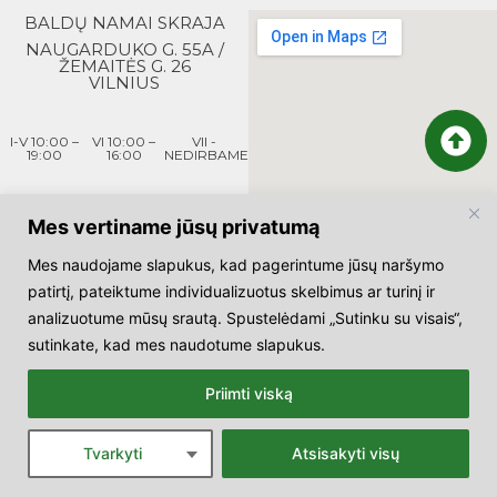
BALDŲ NAMAI SKRAJA
NAUGARDUKO G. 55A /
ŽEMAITĖS G. 26
VILNIUS
I-V 10:00 –
VI 10:00 –
VII -
19:00
16:00
NEDIRBAME
LR OFICIALIAI
Mes vertiname jūsų privatumą
PATVIRTINTOMIS ŠVENČIŲ
DIENOMIS NEDIRBAME
Mes naudojame slapukus, kad pagerintume jūsų naršymo
+370 64035039
patirtį, pateiktume individualizuotus skelbimus ar turinį ir
analizuotume mūsų srautą. Spustelėdami „Sutinku su visais“,
sutinkate, kad mes naudotume slapukus.
Priimti viską
SUSISIEKITE SU MUMIS
Tvarkyti
Atsisakyti visų