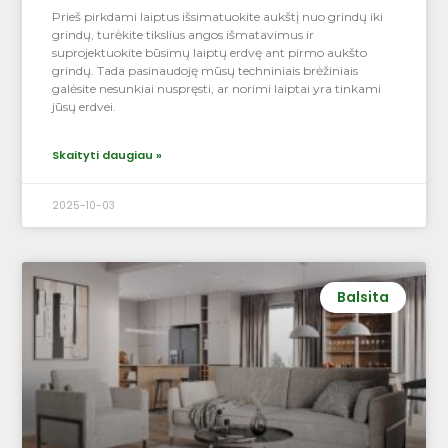
Prieš pirkdami laiptus išsimatuokite aukštį nuo grindų iki
grindų, turėkite tikslius angos išmatavimus ir
suprojektuokite būsimų laiptų erdvę ant pirmo aukšto
grindų. Tada pasinaudoję mūsų techniniais brėžiniais
galėsite nesunkiai nuspręsti, ar norimi laiptai yra tinkami
jūsų erdvei.
Skaityti daugiau »
2025-10-03
Balsita