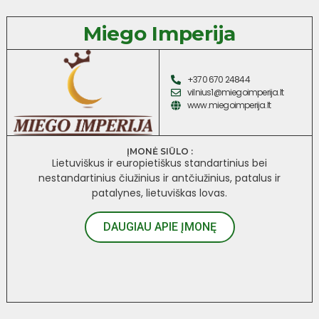
Miego Imperija
+370 670 24844
vilnius1@miegoimperija.lt
www.miegoimperija.lt
ĮMONĖ SIŪLO :
Lietuviškus ir europietiškus standartinius bei
nestandartinius čiužinius ir antčiužinius, patalus ir
patalynes, lietuviškas lovas.
DAUGIAU APIE ĮMONĘ