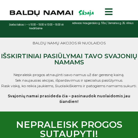
Adresas: Naugarduko g. 55a / Žemaitės g. 26, Vilnius
Darbo laikas: I – V 10:00 – 19:00 VI 10:00 – 16:00 VII
Nedirbame
BALDŲ NAMŲ AKCIJOS IR NUOLAIDOS
IŠSKIRTINIAI PASIŪLYMAI TAVO SVAJONIŲ
NAMAMS
Nepraleisk progos atnaujinti savo namus už dar geresnę kainą.
Sek naujausias akcijas, išpardavimus ir specialius pasiūlymus.
Rask viską, ko reikia jaukiems, šiuolaikiškiems ir patogiems namams sukurti.
Svajonių namai prasideda čia – pasinaudok nuolaidomis jau
šiandien!
NEPRALEISK PROGOS
SUTAUPYTI!