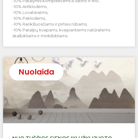
-10% Patalynės komplektams iš satino ir lino,
-10% Antklodėms,
-10% Lovatiesėms,
-10% Paklodėms,
-10% Rankšluosčiams ir pirties rūbams,
-10% Patalpų kvapams, kvepiantiems natūraliems
skalbikliams ir minkštikliams.
Nuolaida