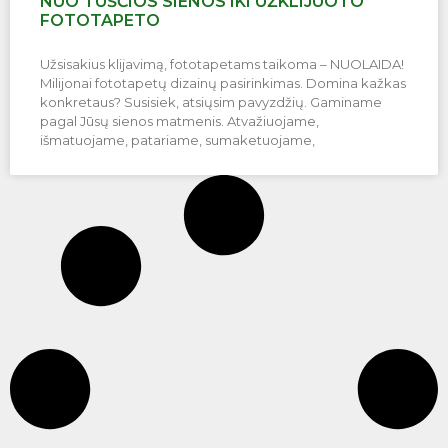
NUO TUŠČIOS SIENOS IKI UŽKLIJUOTO
FOTOTAPETO
Užsisakius klijavimą, fototapetams taikoma – NUOLAIDA!
Milijonai fototapetų dizainų pasirinkimas. Domina kažkas
konkretaus? Susisiek, atsiųsim pavyzdžių. Gaminame
pagal Jūsų sienos matmenis. Atvažiuojame,
išmatuojame, patariame, sumaketuojame,