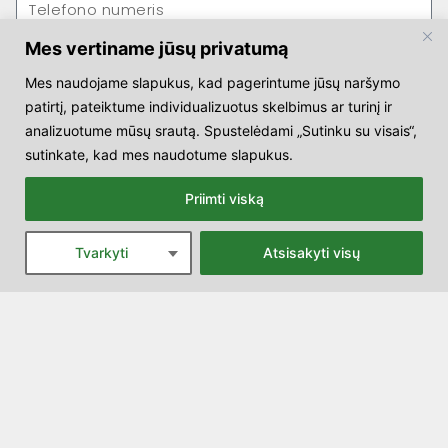
Mes vertiname jūsų privatumą
Mes naudojame slapukus, kad pagerintume jūsų naršymo
patirtį, pateiktume individualizuotus skelbimus ar turinį ir
analizuotume mūsų srautą. Spustelėdami „Sutinku su visais“,
sutinkate, kad mes naudotume slapukus.
Priimti viską
Tvarkyti
Atsisakyti visų
SIŲSTI
Kontaktai:
Sekite mus:
Naugarduko g. 55a /
Žemaitės g. 26, Vilnius
+370 64035039