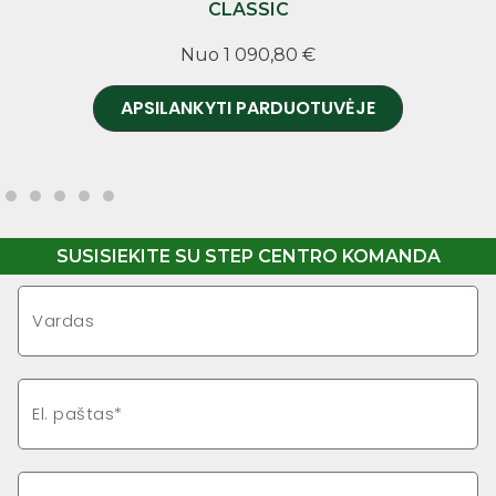
CLASSIC
Nuo 1 090,80 €
N
APSILANKYTI PARDUOTUVĖJE
APSILAN
SUSISIEKITE SU STEP CENTRO KOMANDA