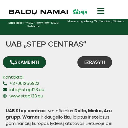
Adresas: Naugarduko g. 55a / Žemaitės g. 26, Vilnius
Darbo laikas: I – V 10:00 – 19:00 VI 10:00 – 16:00 VII
Nedirbame
UAB „STEP CENTRAS“
SKAMBINTI
RAŠYTI
Kontaktai
+37061255922
info@step123.eu
www.step123.eu
UAB Step centras
yra oficialus
Dolle, Minka, Aru
grupp, Wamar
ir daugelio kitų laiptus ir stelažus
gaminančių Europos lyderių atstovas Lietuvoje bei