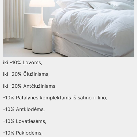
iki -10% Lovoms,
iki -20% Čiužiniams,
iki -20% Antčiužiniams,
-10% Patalynės komplektams iš satino ir lino,
-10% Antklodėms,
-10% Lovatiesėms,
-10% Paklodėms,