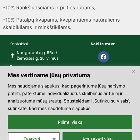
-10% Rankšluosčiams ir pirties rūbams,
-10% Patalpų kvapams, kvepiantiems natūraliems
skalbikliams ir minkštikliams.
Kontaktai:
Sekite mus:
Naugarduko g. 55a /
Žemaitės g. 26, Vilnius
+370 64035039
Mes vertiname jūsų privatumą
Darbo laikas:
Mes naudojame slapukus, kad pagerintume jūsų naršymo
I – V 10:00 – 19:00
patirtį, pateiktume individualizuotus skelbimus ar turinį ir
VI – 10:00 – 16:00
analizuotume mūsų srautą. Spustelėdami „Sutinku su visais“,
VII – nedirba
sutinkate, kad mes naudotume slapukus.
LR oficialiai patvirtintomis švenčių dienomis nedirbame
Priimti viską
© 2025 skraja | Visos teisės
saugomos
Tvarkyti
Atsisakyti visų