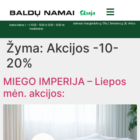
Adresas: Naugarduko g. 55a / Žemaitės g. 26, Vilnius
Darbo laikas: I – V 10:00 – 19:00 VI 10:00 – 16:00 VII
Nedirbame
Žyma:
Akcijos -10-
20%
MIEGO IMPERIJA – Liepos
mėn. akcijos: