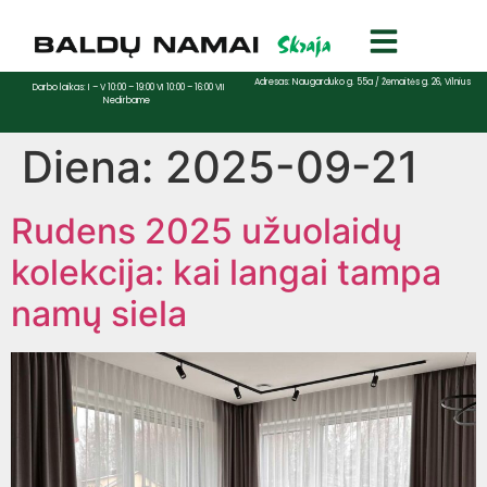
Adresas: Naugarduko g. 55a / Žemaitės g. 26, Vilnius
Darbo laikas: I – V 10:00 – 19:00 VI 10:00 – 16:00 VII
Nedirbame
Diena:
2025-09-21
Rudens 2025 užuolaidų
kolekcija: kai langai tampa
namų siela