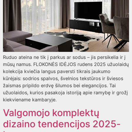
Ruduo ateina ne tik į parkus ar sodus – jis persikelia ir į
mūsų namus. FLOKONĖS IDĖJOS rudens 2025 užuolaidų
kolekcija kviečia langus paversti tikrais jaukumo
kūrėjais: sodrios spalvos, švelnios tekstūros ir šviesos
žaismas pripildo erdvę šilumos bei elegancijos. Tai
užuolaidos, kurios pasakoja istoriją apie ramybę ir grožį
kiekviename kambaryje.
Valgomojo komplektų
dizaino tendencijos 2025-