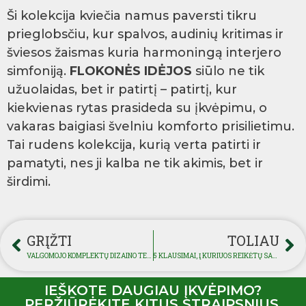
Ši kolekcija kviečia namus paversti tikru
prieglobsčiu, kur spalvos, audinių kritimas ir
šviesos žaismas kuria harmoningą interjero
simfoniją.
FLOKONĖS IDĖJOS
siūlo ne tik
užuolaidas, bet ir patirtį – patirtį, kur
kiekvienas rytas prasideda su įkvėpimu, o
vakaras baigiasi švelniu komforto prisilietimu.
Tai rudens kolekcija, kurią verta patirti ir
pamatyti, nes ji kalba ne tik akimis, bet ir
širdimi.
GRĮŽTI
TOLIAU
VALGOMOJO KOMPLEKTŲ DIZAINO TENDENCIJOS 2025-IEMS METAMS
5 KLAUSIMAI, Į KURIUOS REIKĖTŲ SAU ATSAKYTI RENKANTIS LAUKO BALDUS
IEŠKOTE DAUGIAU ĮKVĖPIMO?
PERŽIŪRĖKITE KITUS STRAIPSNIUS.