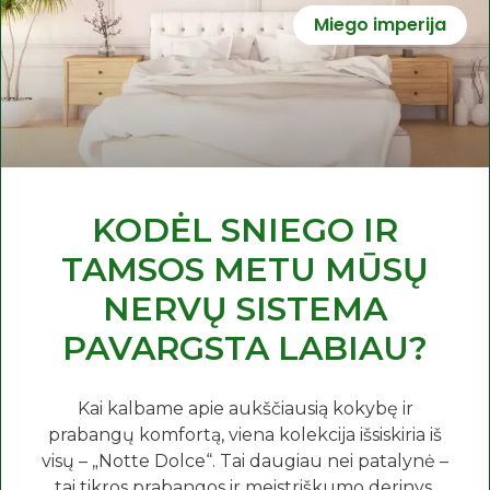
Miego imperija
KODĖL SNIEGO IR
TAMSOS METU MŪSŲ
NERVŲ SISTEMA
PAVARGSTA LABIAU?
Kai kalbame apie aukščiausią kokybę ir
prabangų komfortą, viena kolekcija išsiskiria iš
visų – „Notte Dolce“. Tai daugiau nei patalynė –
tai tikros prabangos ir meistriškumo derinys,