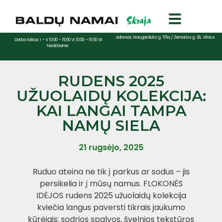
Adresas: Naugarduko g. 55a / Žemaitės g. 26, Vilnius
Darbo laikas: I – V 10:00 – 19:00 VI 10:00 – 16:00 VII
Nedirbame
RUDENS 2025
UŽUOLAIDŲ KOLEKCIJA:
KAI LANGAI TAMPA
NAMŲ SIELA
21 rugsėjo, 2025
Ruduo ateina ne tik į parkus ar sodus – jis
persikelia ir į mūsų namus. FLOKONĖS
IDĖJOS rudens 2025 užuolaidų kolekcija
kviečia langus paversti tikrais jaukumo
kūrėjais: sodrios spalvos, švelnios tekstūros