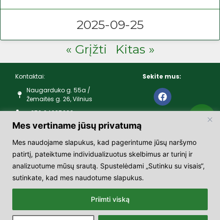
2025-09-25
« Grįžti
Kitas »
Kontaktai:
Sekite mus:
Naugarduko g. 55a /
Žemaitės g. 26, Vilnius
+370 64035039
Mes vertiname jūsų privatumą
Darbo laikas:
Mes naudojame slapukus, kad pagerintume jūsų naršymo
I – V 10:00 – 19:00
patirtį, pateiktume individualizuotus skelbimus ar turinį ir
VI – 10:00 – 16:00
analizuotume mūsų srautą. Spustelėdami „Sutinku su visais“,
VII – nedirba
sutinkate, kad mes naudotume slapukus.
LR oficialiai patvirtintomis švenčių dienomis nedirbame
Priimti viską
© 2025 skraja | Visos teisės
saugomos