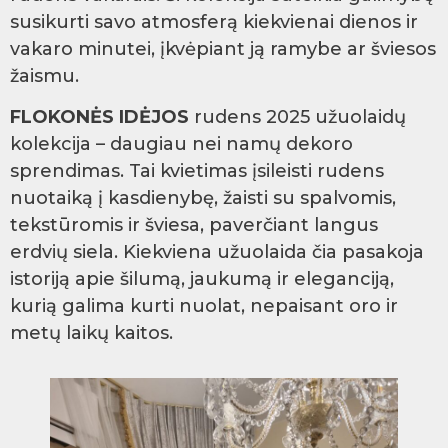
susikurti savo atmosferą kiekvienai dienos ir
vakaro minutei, įkvėpiant ją ramybe ar šviesos
žaismu.
FLOKONĖS IDĖJOS
rudens 2025 užuolaidų
kolekcija – daugiau nei namų dekoro
sprendimas. Tai kvietimas įsileisti rudens
nuotaiką į kasdienybę, žaisti su spalvomis,
tekstūromis ir šviesa, paverčiant langus
erdvių siela. Kiekviena užuolaida čia pasakoja
istoriją apie šilumą, jaukumą ir eleganciją,
kurią galima kurti nuolat, nepaisant oro ir
metų laikų kaitos.