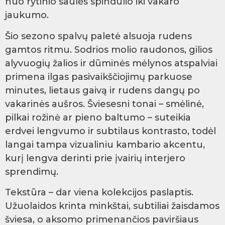
nuo rytinio saulės spindulio iki vakaro
jaukumo.
Šio sezono spalvų paletė alsuoja rudens
gamtos ritmu. Sodrios molio raudonos, gilios
alyvuogių žalios ir dūminės mėlynos atspalviai
primena ilgas pasivaikščiojimų parkuose
minutes, lietaus gaivą ir rudens dangų po
vakarinės aušros. Šviesesni tonai – smėlinė,
pilkai rožinė ar pieno baltumo – suteikia
erdvei lengvumo ir subtilaus kontrasto, todėl
langai tampa vizualiniu kambario akcentu,
kurį lengva derinti prie įvairių interjero
sprendimų.
Tekstūra – dar viena kolekcijos paslaptis.
Užuolaidos krinta minkštai, subtiliai žaisdamos
šviesa, o aksomo primenančios paviršiaus