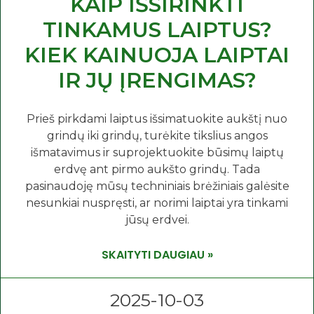
KAIP IŠSIRINKTI
TINKAMUS LAIPTUS?
KIEK KAINUOJA LAIPTAI
IR JŲ ĮRENGIMAS?
Prieš pirkdami laiptus išsimatuokite aukštį nuo
grindų iki grindų, turėkite tikslius angos
išmatavimus ir suprojektuokite būsimų laiptų
erdvę ant pirmo aukšto grindų. Tada
pasinaudoję mūsų techniniais brėžiniais galėsite
nesunkiai nuspręsti, ar norimi laiptai yra tinkami
jūsų erdvei.
SKAITYTI DAUGIAU »
2025-10-03