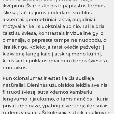
įkvėpimo. Švarios linijos ir paprastos formos
išlieka, tačiau joms pridedami subtilūs
akcentai: geometriniai raštai, augaliniai
motyvai ar keli sluoksniai audinio. Tai leidžia
žaisti su šviesa, kontrastais ir vizualine gylio
dimensija, o paprasta tampa ne nuobodu, o
išraiškinga. Kolekcija tarsi kviečia pažvelgti į
kiekvieną langą kaip į atskirą meno kūrinį,
kuris kinta priklausomai nuo dienos šviesos ir
nuotaikos.
Funkcionalumas ir estetika čia susilieja
natūraliai. Dieninės užuolaidos leidžia švelniai
filtruoti šviesą, suteikdamos kambariui
lengvumo ir jaukumo, o tamsinančios – kuria
privatumo oazę, ypatingai vertingą ilgesniais
rudens vakarais. Ši kolekcija suteikia galimybę