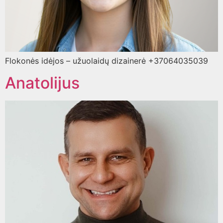
Flokonės idėjos – užuolaidų dizainerė +37064035039
Anatolijus