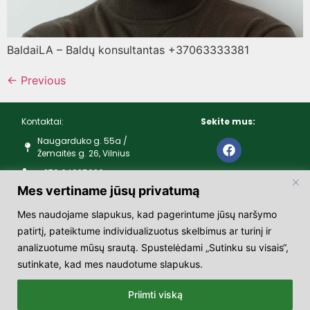
BaldaiLA – Baldų konsultantas +37063333381
←
Previous
Kontaktai:
Sekite mus:
Naugarduko g. 55a /
Žemaitės g. 26, Vilnius
+370 64035039
Mes vertiname jūsų privatumą
Darbo laikas:
Mes naudojame slapukus, kad pagerintume jūsų naršymo
I – V 10:00 – 19:00
patirtį, pateiktume individualizuotus skelbimus ar turinį ir
VI – 10:00 – 16:00
analizuotume mūsų srautą. Spustelėdami „Sutinku su visais“,
VII – nedirba
sutinkate, kad mes naudotume slapukus.
LR oficialiai patvirtintomis švenčių dienomis nedirbame
Priimti viską
© 2025 skraja | Visos teisės