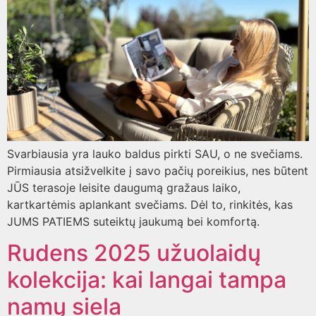
Svarbiausia yra lauko baldus pirkti SAU, o ne svečiams.
Pirmiausia atsižvelkite į savo pačių poreikius, nes būtent
JŪS terasoje leisite daugumą gražaus laiko,
kartkartėmis aplankant svečiams. Dėl to, rinkitės, kas
JUMS PATIEMS suteiktų jaukumą bei komfortą.
Rudens 2025 užuolaidų
kolekcija: kai langai tampa
namų siela