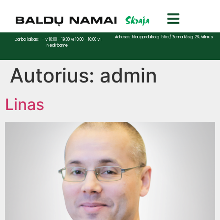
Adresas: Naugarduko g. 55a / Žemaitės g. 26, Vilnius
Darbo laikas: I – V 10:00 – 19:00 VI 10:00 – 16:00 VII
Nedirbame
Autorius:
admin
Linas