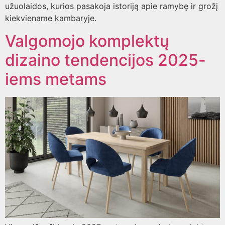
užuolaidos, kurios pasakoja istoriją apie ramybę ir grožį
kiekviename kambaryje.
Valgomojo komplektų
dizaino tendencijos 2025-
iems metams