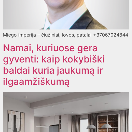
Miego imperija – čiužiniai, lovos, patalai +37067024844
Namai, kuriuose gera
gyventi: kaip kokybiški
baldai kuria jaukumą ir
ilgaamžiškumą