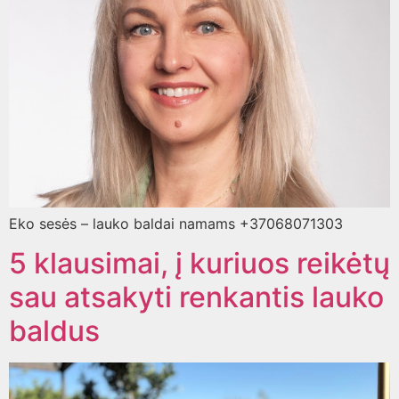
Eko sesės – lauko baldai namams +37068071303
5 klausimai, į kuriuos reikėtų
sau atsakyti renkantis lauko
baldus