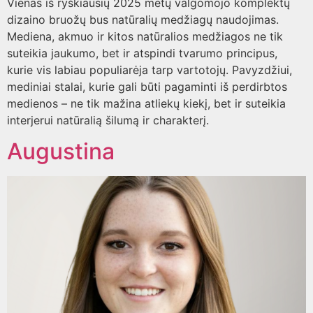
Vienas iš ryškiausių 2025 metų valgomojo komplektų
dizaino bruožų bus natūralių medžiagų naudojimas.
Mediena, akmuo ir kitos natūralios medžiagos ne tik
suteikia jaukumo, bet ir atspindi tvarumo principus,
kurie vis labiau populiarėja tarp vartotojų. Pavyzdžiui,
mediniai stalai, kurie gali būti pagaminti iš perdirbtos
medienos – ne tik mažina atliekų kiekį, bet ir suteikia
interjerui natūralią šilumą ir charakterį.
Augustina