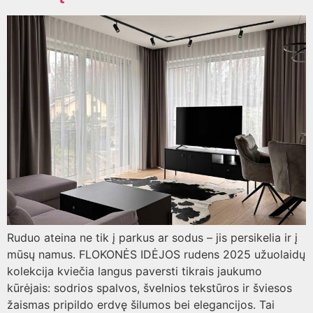
Ruduo ateina ne tik į parkus ar sodus – jis persikelia ir į
mūsų namus. FLOKONĖS IDĖJOS rudens 2025 užuolaidų
kolekcija kviečia langus paversti tikrais jaukumo
kūrėjais: sodrios spalvos, švelnios tekstūros ir šviesos
žaismas pripildo erdvę šilumos bei elegancijos. Tai